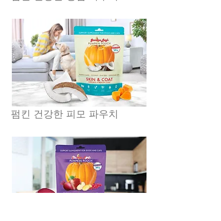
펌킨 건강한 피모 파우치