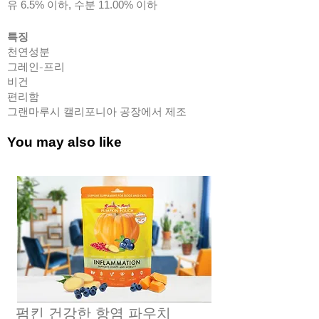
유 6.5% 이하, 수분 11.00% 이하
특징
천연성분
그레인-프리
비건
편리함
그랜마루시 캘리포니아 공장에서 제조
You may also like
펌킨 건강한 항염 파우치