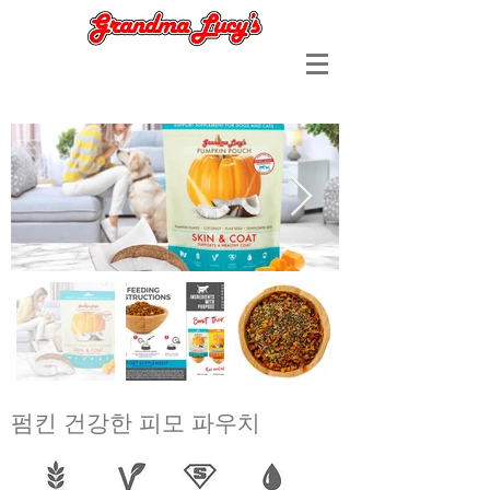
펌킨 건강한 피모 파우치